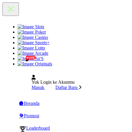
Slots
Poker
Casino
Sports+
Lotto
Arcade
Sn'S
Originals
Yuk Login ke Akunmu
Masuk
Atau
Daftar Baru
Beranda
Promosi
Leaderboard